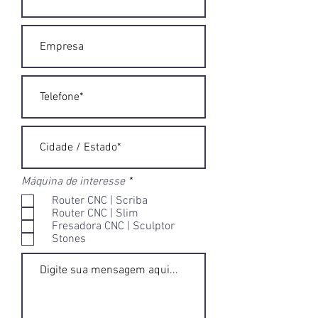
O
Máquina de interesse
*
b
Router CNC | Scriba
r
Router CNC | Slim
i
Fresadora CNC | Sculptor
g
a
Stones
t
ó
r
i
o