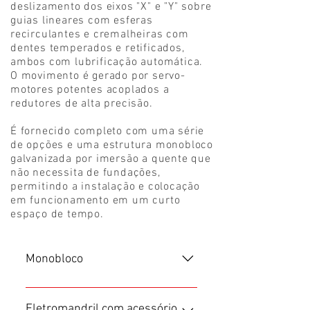
deslizamento dos eixos "X" e "Y" sobre
guias lineares com esferas
recirculantes e cremalheiras com
dentes temperados e retificados,
ambos com lubrificação automática.
O movimento é gerado por servo-
motores potentes acoplados a
redutores de alta precisão.
É fornecido completo com uma série
de opções e uma estrutura monobloco
galvanizada por imersão a quente que
não necessita de fundações,
permitindo a instalação e colocação
em funcionamento em um curto
espaço de tempo.
Monobloco
Estrutura monobloco composta
por paredes de suporte, e vigas
Eletromandril com acessório